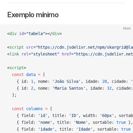
Exemplo mínimo
html
<
div
 id
=
"tabela"
></
div
>
<
script
 src
=
"https://cdn.jsdelivr.net/npm/skargrid@la
<
link
 rel
=
"stylesheet"
 href
=
"https://cdn.jsdelivr.net
<
script
>
  const
 data
 =
 [
    { id: 
1
, nome: 
'João Silva'
, idade: 
28
, cidade: 
'
    { id: 
2
, nome: 
'Maria Santos'
, idade: 
32
, cidade:
  ];
  const
 columns
 =
 [
    { field: 
'id'
, title: 
'ID'
, width: 
'60px'
, sortab
    { field: 
'nome'
, title: 
'Nome'
, sortable: 
true
 },
    { field: 
'idade'
, title: 
'Idade'
, sortable: 
true
 