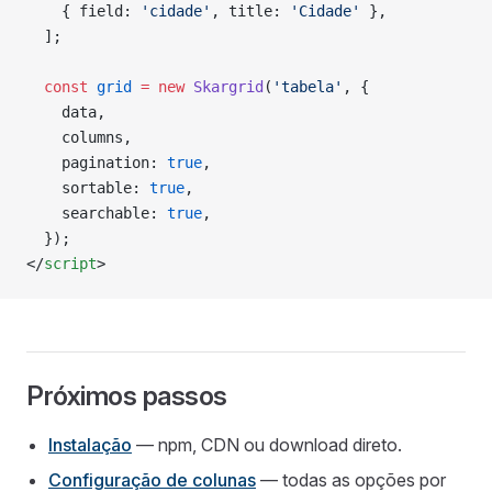
    { field: 
'cidade'
, title: 
'Cidade'
 },
  ];
  const
 grid
 =
 new
 Skargrid
(
'tabela'
, {
    data,
    columns,
    pagination: 
true
,
    sortable: 
true
,
    searchable: 
true
,
  });
</
script
>
Próximos passos
Instalação
— npm, CDN ou download direto.
Configuração de colunas
— todas as opções por